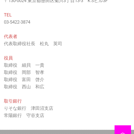
〒130-0024 東京都墨田区菊川3丁目13-3 K’Sビル3F
TEL
03-5422-3874
代表者
代表取締役社長 松丸 英司
役員
取締役 細貝 一貴
取締役 岡部 智孝
取締役 富田 啓介
取締役 西山 和広
取引銀行
りそな銀行 津田沼支店
常陽銀行 守谷支店