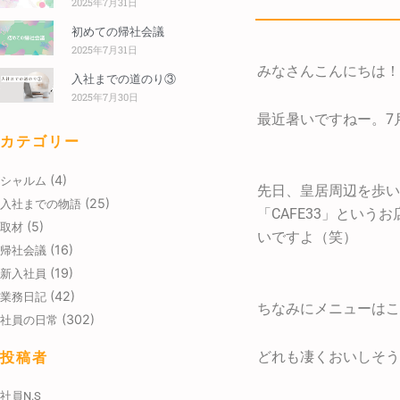
2025年7月31日
初めての帰社会議
2025年7月31日
みなさんこんにちは！
入社までの道のり③
2025年7月30日
最近暑いですねー。7月上
カテゴリー
(4)
シャルム
先日、皇居周辺を歩い
(25)
入社までの物語
「CAFE33」とい
(5)
取材
いですよ（笑）
(16)
帰社会議
(19)
新入社員
(42)
業務日記
ちなみにメニューはこ
(302)
社員の日常
どれも凄くおいしそう
投稿者
社員N.S