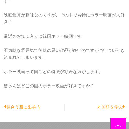
す！
映画鑑賞が趣味なのですが、その中でも特にホラー映画が大好
き！
最近のお気に入りは韓国ホラー映画です。
不気味な雰囲気で後味の悪い作品が多いのですがついつい引き
込まれてしまいます。
ホラー映画って国ごとの特徴が顕著な気がします。
皆さんはどこの国のホラー映画が好きですか？
Prev
N
似合う服に出会う
外国語を学ぶ