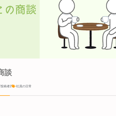
商談
投稿者2
社員の日常