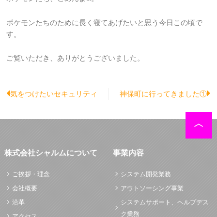
ポケモンたちのために長く寝てあげたいと思う今日この頃で
す。
ご覧いただき、ありがとうございました。
Prev
N
気をつけたいセキュリティ
神保町に行ってきました①
株式会社シャルムについて
事業内容
ご挨拶・理念
システム開発業務
会社概要
アウトソーシング事業
沿革
システムサポート、ヘルプデス
ク業務
アクセス