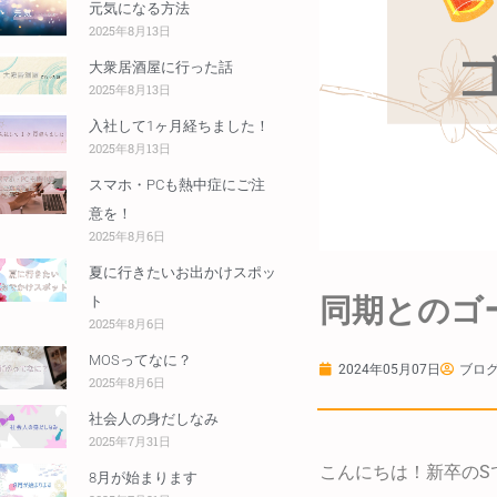
元気になる方法
2025年8月13日
大衆居酒屋に行った話
2025年8月13日
入社して1ヶ月経ちました！
2025年8月13日
スマホ・PCも熱中症にご注
意を！
2025年8月6日
夏に行きたいお出かけスポッ
同期とのゴ
ト
2025年8月6日
MOSってなに？
2024年05月07日
ブログ
2025年8月6日
社会人の身だしなみ
2025年7月31日
こんにちは！新卒のS
8月が始まります