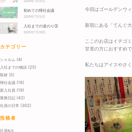
2025年7月31日
今回はゴールデンウィ
初めての帰社会議
2025年7月31日
新宿にある「てんぐ大
入社までの道のり③
2025年7月30日
ここのお店はイチゴミ
カテゴリー
甘党の方におすすめで
(4)
シャルム
私たちはアイスやさく
(25)
入社までの物語
(5)
取材
(16)
帰社会議
(19)
新入社員
(42)
業務日記
(302)
社員の日常
投稿者
社員N.S