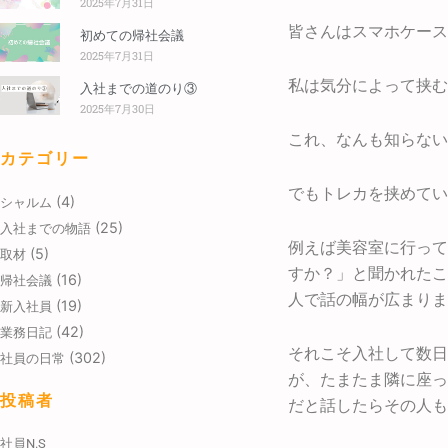
2025年7月31日
皆さんはスマホケース
初めての帰社会議
2025年7月31日
私は気分によって挟む
入社までの道のり③
2025年7月30日
これ、なんも知らない
カテゴリー
でもトレカを挟めてい
(4)
シャルム
(25)
入社までの物語
例えば美容室に行って
(5)
取材
すか？」と聞かれたこ
(16)
帰社会議
人で話の幅が広まりま
(19)
新入社員
(42)
業務日記
それこそ入社して数日
(302)
社員の日常
が、たまたま隣に座っ
投稿者
だと話したらその人も
社員N.S