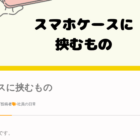
スに挟むもの
グ投稿者
社員の日常
です。