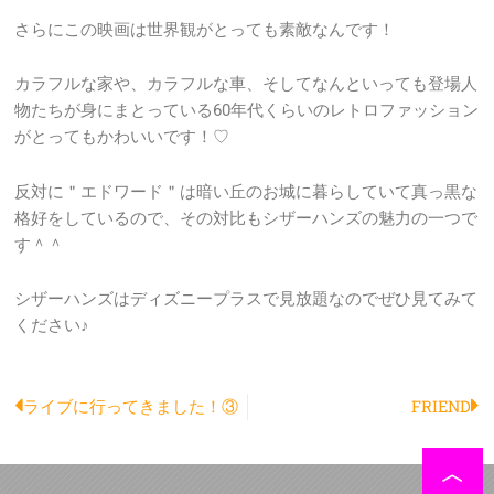
さらにこの映画は世界観がとっても素敵なんです！
カラフルな家や、カラフルな車、そしてなんといっても登場人
物たちが身にまとっている60年代くらいのレトロファッション
がとってもかわいいです！♡
反対に＂エドワード＂は暗い丘のお城に暮らしていて真っ黒な
格好をしているので、その対比もシザーハンズの魅力の一つで
す＾＾
シザーハンズはディズニープラスで見放題なのでぜひ見てみて
ください♪
Prev
N
ライブに行ってきました！③
FRIEND