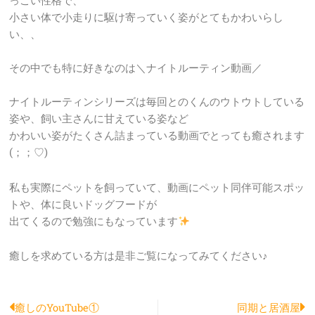
っこい性格で、
小さい体で小走りに駆け寄っていく姿がとてもかわいらし
い、、
その中でも特に好きなのは＼ナイトルーティン動画／
ナイトルーティンシリーズは毎回とのくんのウトウトしている
姿や、飼い主さんに甘えている姿など
かわいい姿がたくさん詰まっている動画でとっても癒されます
(；；♡)
私も実際にペットを飼っていて、動画にペット同伴可能スポッ
トや、体に良いドッグフードが
出てくるので勉強にもなっています
癒しを求めている方は是非ご覧になってみてください♪
Prev
N
癒しのYouTube①
同期と居酒屋