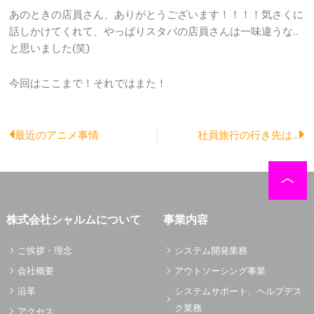
あのときの店員さん、ありがとうございます！！！！気さくに
話しかけてくれて、やっぱりスタバの店員さんは一味違うな..
と思いました(笑)
今回はここまで！それではまた！
Prev
N
最近のアニメ事情
社員旅行の行き先は…
株式会社シャルムについて
事業内容
ご挨拶・理念
システム開発業務
会社概要
アウトソーシング事業
沿革
システムサポート、ヘルプデス
ク業務
アクセス