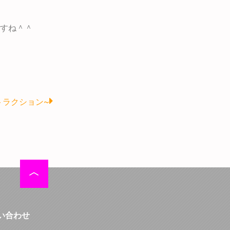
すね＾＾
Next
 ~アトラクション~
い合わせ