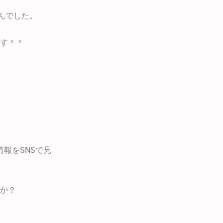
んでした。
す＾＾
報をSNSで見
か？