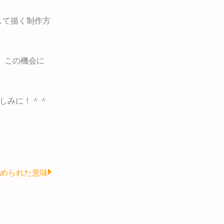
して描く制作方
、この機会に
楽しみに！＾＾
Next
められた意味