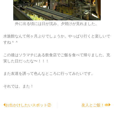
外に出る頃には日が沈み、夕焼けが見れました。
水族館なんて何ヶ月ぶりでしょうか。やっぱり行くと楽しいで
すね＾＾
この後はソラマチにある飲食店でご飯を食べて帰りました。充
実した日だったな〜！！！
また友達を誘って色んなところに行ってみたいです。
それでは、また！
Prev
N
お出かけしたいスポット②
友人とご飯！