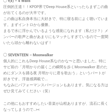
◯
f(x) – 4 Walls
圧倒的王道！！KPOP界でDeep House系といったらまずこの曲
が出てくるのが大半です。
この曲は私自身本当に大好きで、特に寝る前によく聴いていま
す。まずイントロから優勝。
まるで水に浮かんでいるような感覚になれます（私だけ？）メ
ンバーの歌声と曲があまりにもマッチしすぎているので一度聞
いたら頭から離れないはず！
◯
SEVENTEEN – Moonwalker
個人的にこれもDeep House系なのかな〜と思いました。特に
サビ前の「月明かりの届くこの瞬間を歩くMoonwalker 君のた
めにダンスを踊る夜 月明かりに君を歌おう」というパートが
好きです。浮遊感満載で….
ちなみにパフォーマンスバージョンもあります。気になる方は
ぜひ見てみてください（笑）
この他にもおすすめしたい音楽が山程ありますが、流石に長く
なってしまうので…><