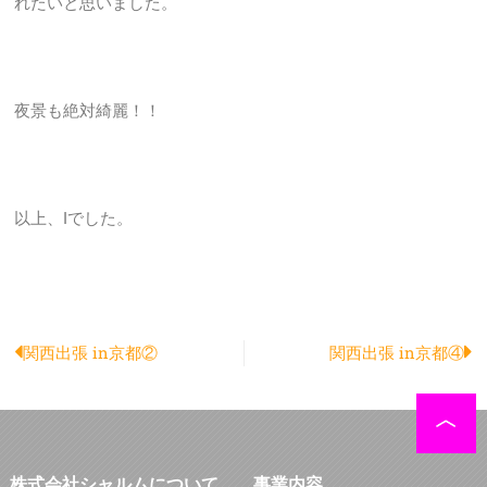
れたいと思いました。
夜景も絶対綺麗！！
以上、Iでした。
Prev
N
関西出張 in京都②
関西出張 in京都④
株式会社シャルムについて
事業内容