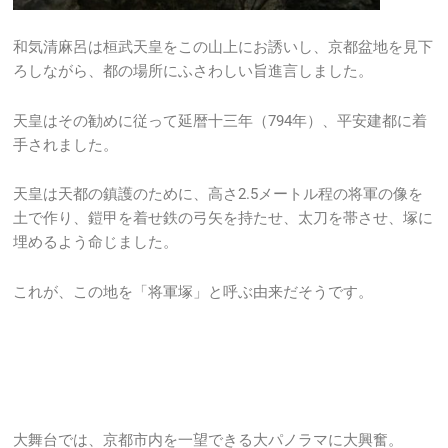
和気清麻呂は桓武天皇をこの山上にお誘いし、京都盆地を見下
ろしながら、都の場所にふさわしい旨進言しました。
天皇はその勧めに従って延暦十三年（794年）、平安建都に着
手されました。
天皇は天都の鎮護のために、高さ2.5メートル程の将軍の像を
土で作り、鎧甲を着せ鉄の弓矢を持たせ、太刀を帯させ、塚に
埋めるよう命じました。
これが、この地を「将軍塚」と呼ぶ由来だそうです。
大舞台では、京都市内を一望できる大パノラマに大興奮。