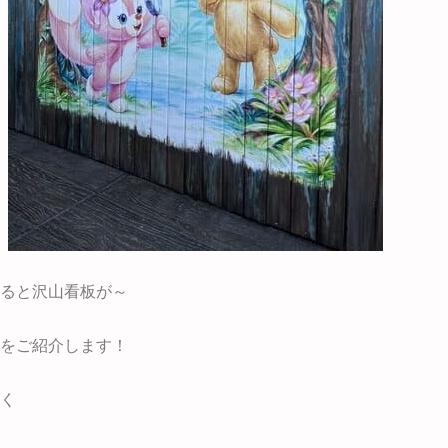
ると沢山看板が～
をご紹介します！
く