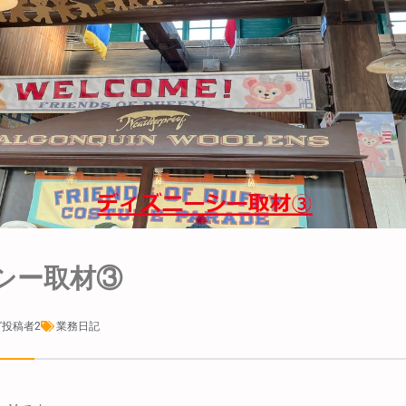
シー取材③
投稿者2
業務日記