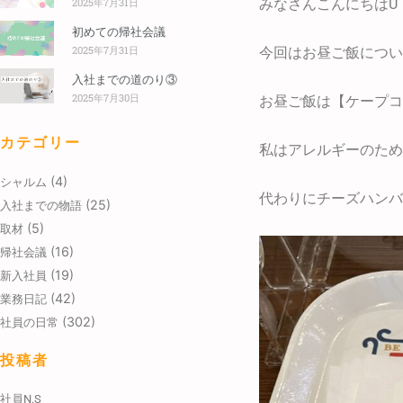
2025年7月31日
みなさんこんにちはU
初めての帰社会議
2025年7月31日
今回はお昼ご飯につい
入社までの道のり③
2025年7月30日
お昼ご飯は【ケープコ
カテゴリー
私はアレルギーのため
(4)
シャルム
代わりにチーズハンバ
(25)
入社までの物語
(5)
取材
(16)
帰社会議
(19)
新入社員
(42)
業務日記
(302)
社員の日常
投稿者
社員N.S