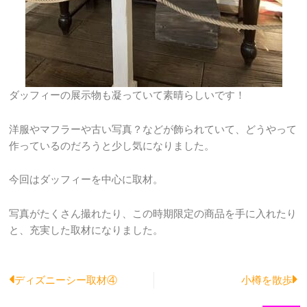
ダッフィーの展示物も凝っていて素晴らしいです！
洋服やマフラーや古い写真？などが飾られていて、どうやって
作っているのだろうと少し気になりました。
今回はダッフィーを中心に取材。
写真がたくさん撮れたり、この時期限定の商品を手に入れたり
と、充実した取材になりました。
Prev
N
ディズニーシー取材④
小樽を散歩