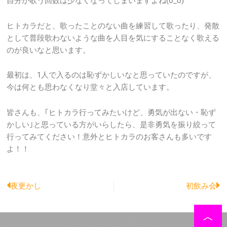
自分が歌う回数は少なくなってしまいますよね(o_o)
ヒトカラだと、歌ったことのない曲を練習して歌ったり、発散
として普段歌わないような曲を人目を気にすることなく歌える
のが良いなと思います。
最初は、1人で入るのは恥ずかしいなと思っていたのですが、
今は何とも思わなくなり堂々と入店しています。
皆さんも、｢ヒトカラ行ってみたいけど、勇気が出ない・恥ず
かしい｣と思っている方がいらしたら、是非勇気を振り絞って
行ってみてください！意外とヒトカラのお客さんも多いです
よ！！
Prev
N
夜更かし
初飲み会