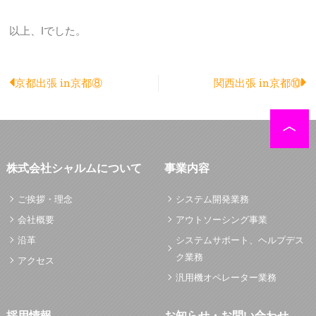
以上、Iでした。
Prev
N
京都出張 in京都⑧
関西出張 in京都⑩
株式会社シャルムについて
事業内容
ご挨拶・理念
システム開発業務
会社概要
アウトソーシング事業
沿革
システムサポート、ヘルプデス
ク業務
アクセス
汎用機オペレーター業務
採用情報
お知らせ・お問い合わせ