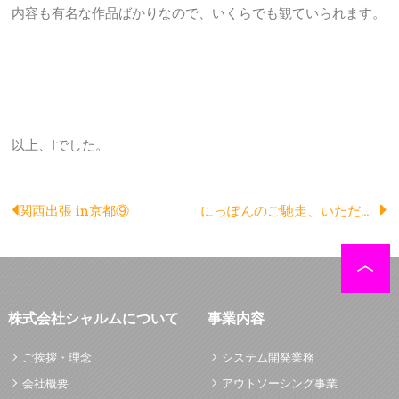
内容も有名な作品ばかりなので、いくらでも観ていられます。
以上、Iでした。
Prev
N
関西出張 in京都⑨
にっぽんのご馳走、いただきます！
株式会社シャルムについて
事業内容
ご挨拶・理念
システム開発業務
会社概要
アウトソーシング事業