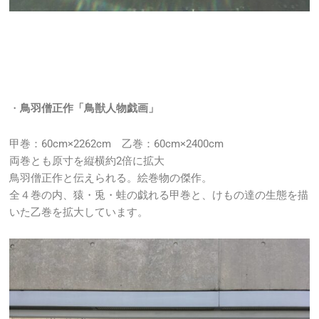
・
鳥羽僧正作「鳥獣人物戯画」
甲巻：60cm×2262cm 乙巻：60cm×2400cm
両巻とも原寸を縦横約2倍に拡大
鳥羽僧正作と伝えられる。絵巻物の傑作。
全４巻の内、猿・兎・蛙の戯れる甲巻と、けもの達の生態を描
いた乙巻を拡大しています。